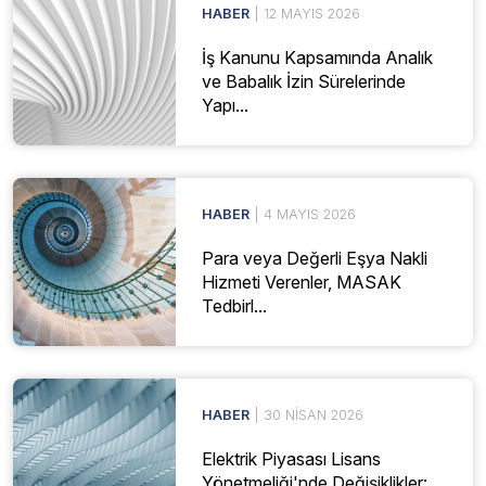
HABER
| 12 MAYIS 2026
İş Kanunu Kapsamında Analık
ve Babalık İzin Sürelerinde
Yapı...
HABER
| 4 MAYIS 2026
Para veya Değerli Eşya Nakli
Hizmeti Verenler, MASAK
Tedbirl...
HABER
| 30 NISAN 2026
Elektrik Piyasası Lisans
Yönetmeliği'nde Değişiklikler: