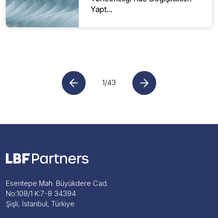
Yapt...
1/43
Esentepe Mah. Büyükdere Cad.
No:108/1 K:7-8 34394
Şişli, İstanbul, Türkiye