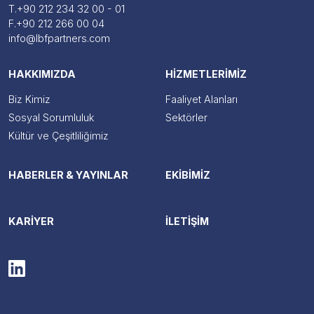
T.
+90 212 234 32 00 - 01
F.
+90 212 266 00 04
info@lbfpartners.com
HAKKIMIZDA
HİZMETLERİMİZ
Biz Kimiz
Faaliyet Alanları
Sosyal Sorumluluk
Sektörler
Kültür ve Çeşitliliğimiz
HABERLER & YAYINLAR
EKİBİMİZ
KARİYER
İLETİŞİM