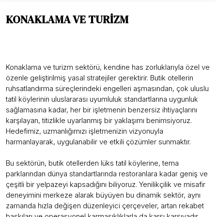
KONAKLAMA VE TURİZM
Konaklama ve turizm sektörü, kendine has zorluklarıyla özel ve
özenle geliştirilmiş yasal stratejiler gerektirir. Butik otellerin
ruhsatlandırma süreçlerindeki engelleri aşmasından, çok uluslu
tatil köylerinin uluslararası uyumluluk standartlarına uygunluk
sağlamasına kadar, her bir işletmenin benzersiz ihtiyaçlarını
karşılayan, titizlikle uyarlanmış bir yaklaşımı benimsiyoruz.
Hedefimiz, uzmanlığımızı işletmenizin vizyonuyla
harmanlayarak, uygulanabilir ve etkili çözümler sunmaktır.
Bu sektörün, butik otellerden lüks tatil köylerine, tema
parklarından dünya standartlarında restoranlara kadar geniş ve
çeşitli bir yelpazeyi kapsadığını biliyoruz. Yenilikçilik ve misafir
deneyimini merkeze alarak büyüyen bu dinamik sektör, aynı
zamanda hızla değişen düzenleyici çerçeveler, artan rekabet
baskıları ve operasyonel karmaşıklıklarla da karşı karşıyadır.