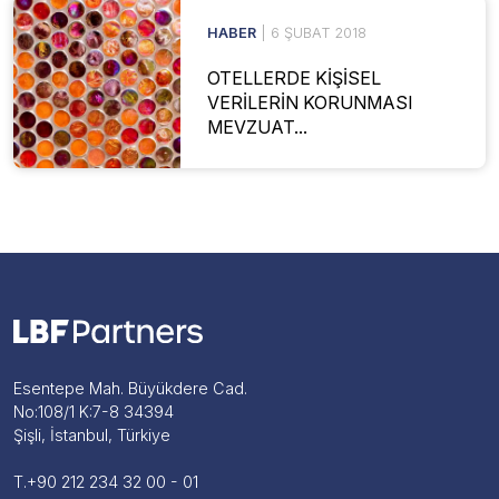
HABER
| 6 ŞUBAT 2018
OTELLERDE KİŞİSEL
VERİLERİN KORUNMASI
MEVZUAT...
Esentepe Mah. Büyükdere Cad.
No:108/1 K:7-8 34394
Şişli, İstanbul, Türkiye
T.
+90 212 234 32 00 - 01