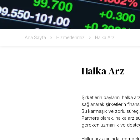
Ana Sayfa
Hizmetlerimiz
Halka Arz
Halka Arz
Şirketlerin paylarını halka a
sağlanarak şirketlerin finansa
Bu karmaşık ve zorlu süreç, 
Partners olarak, halka arz s
gereken uzmanlık ve dest
Halka arz alanında tecrübeli