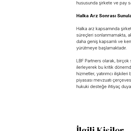
hususunda şirkete ve pay s
Halka Arz Sonrası Sunul
Halka arz kapsamında şirket
süreçleri sonlanmamakta, ak
daha geniş kapsamlı ve kendi
yürütmeye başlamaktadır.
LBF Partners olarak, birçok 
ilerleyerek bu kritik döne
hizmetler, yatırımcı ilişkile
piyasası mevzuatı çerçevesi
hukuki desteğe ihtiyaç duya
İlgili Kişiler