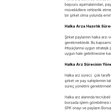
başvuru aşamalarından, pay
müvekkillere rehberlik etme
bir şirket olma yolunda emin
Halka Arza Hazırlık Süre
Şirket paylarının halka arz
gerekmektedir. Bu kapsamda
ihtiyaçlarına uygun stratej
uygun hale getirilmesine ka
Halka Arz Sürecinin Yön
Halka arz süreci; çok tarafl
şirket ve pay sahiplerinin tal
süreç yönetimi gerektirmek
Halka arz alanında tecrübeli
borsada işlem görebilmesi iç
SPK onayı ve payların Borsa 