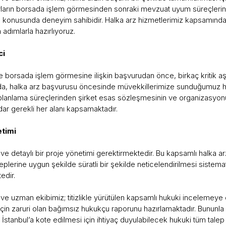
ların borsada işlem görmesinden sonraki mevzuat uyum süreçleri
 konusunda deneyim sahibidir. Halka arz hizmetlerimiz kapsamında,
 adımlarla hazırlıyoruz.
ci
ı ve borsada işlem görmesine ilişkin başvurudan önce, birkaç kritik
, halka arz başvurusu öncesinde müvekkillerimize sunduğumuz hiz
ik planlama süreçlerinden şirket esas sözleşmesinin ve organizasy
dar gerekli her alanı kapsamaktadır.
etimi
ı ve detaylı bir proje yönetimi gerektirmektedir. Bu kapsamlı halka a
eplerine uygun şekilde süratli bir şekilde neticelendirilmesi sistematik 
tedir.
 ve uzman ekibimiz; titizlikle yürütülen kapsamlı hukuki incelemeye d
in zaruri olan bağımsız hukukçu raporunu hazırlamaktadır. Bununla bir
İstanbul’a kote edilmesi için ihtiyaç duyulabilecek hukuki tüm talep