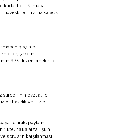
ne kadar her aşamada
 müvekkillerimizi halka açık
 aşamadan geçilmesi
metler, şirketin
onunun SPK düzenlemelerine
rz sürecinin mevzuat ile
bir hazırlık ve titiz bir
ayalı olarak, payların
likte, halka arza ilişkin
 ve soruların karşılanması