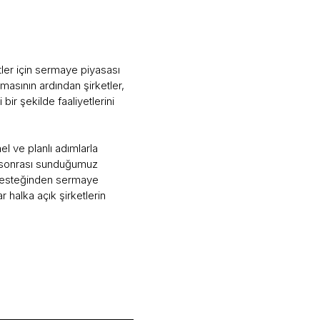
ler için sermaye piyasası
asının ardından şirketler,
ir şekilde faaliyetlerini
l ve planlı adımlarla
z sonrası sunduğumuz
ık desteğinden sermaye
halka açık şirketlerin