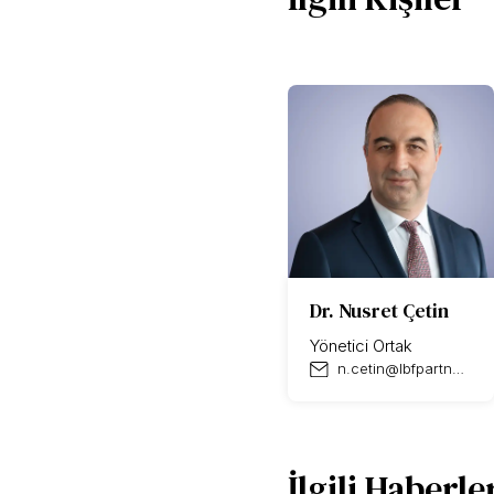
Dr. Nusret Çetin
Yönetici Ortak
n.cetin@lbfpartners.com
İlgili Haberle