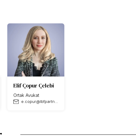
Elif Çopur Çelebi
Ortak Avukat
e.copur@lbfpartners.com
r