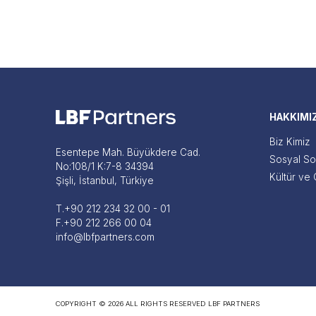
HAKKIMI
Biz Kimiz
Esentepe Mah. Büyükdere Cad.
Sosyal So
No:108/1 K:7-8 34394
Kültür ve Ç
Şişli, İstanbul, Türkiye
T.
+90 212 234 32 00 - 01
F.
+90 212 266 00 04
info@lbfpartners.com
COPYRIGHT © 2026 ALL RIGHTS RESERVED LBF PARTNERS