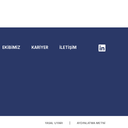
EKİBİMİZ
KARİYER
İLETİŞİM
YASAL UYARI
|
AYDINLATMA METNI