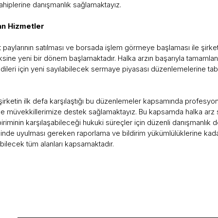
ahiplerine danışmanlık sağlamaktayız.
an Hizmetler
 paylarının satılması ve borsada işlem görmeye başlaması ile şirket
sine yeni bir dönem başlamaktadır. Halka arzın başarıyla tamamlanm
leri için yeni sayılabilecek sermaye piyasası düzenlemelerine tabi b
şirketin ilk defa karşılaştığı bu düzenlemeler kapsamında profesyone
mde müvekkillerimize destek sağlamaktayız. Bu kapsamda halka ar
ri biriminin karşılaşabileceği hukuki süreçler için düzenli danışmanl
nde uyulması gereken raporlama ve bildirim yükümlülüklerine kadar 
bilecek tüm alanları kapsamaktadır.