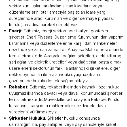
sektör kuruluşları tarafından alınan kararların veya
düzenlemelerin iptali amacıyla başlatılan idare yargı
süreçlerinde aracı kurumları ve diğer sermaye piyasası
kuruluşları adına hareket etmekteyiz.
Enerji:
Ekibimiz, enerji sektöründe faaliyet gösteren
şirketleri Enerji Piyasası Düzenleme Kurumunun idari yaptırım
kararlarına veya düzenlemelerine karşı idari mahkemeleri
nezdinde ve zaman zaman da Anayasa Mahkemesi önünde
temsil etmektedir. Akaryakıt dağıtım şirketleri, elektrikli araç
şarj ağları ve elektrik üreticileri veya dağıtıcıları başta olmak
üzere enerji sektörünün farklı alanlarındaki şirketlere, diğer
sektör oyuncuları ile aralarındaki uyuşmazlıkların
çözümünde hukuki destek sağlamaktayız.
Rekabet:
Ekibimiz, rekabet ihlalinden kaynaklı özel hukuk
uyuşmazlıklarında davacı veya davalı konumundaki şirketleri
temsil etmektedir. Müvekkiller adına ayrıca Rekabet Kurulu
kararlarına karşı idari mahkemeler nezdindeki dava
süreçlerini yürütmekteyiz.
Şirketler Hukuku:
Şirketler hukuku konusunda
uzmanlığımızla, pay sahipleri veya pay sahipleriyle şirket