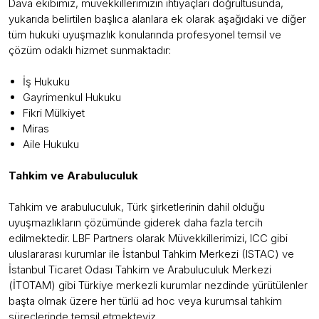
Dava ekibimiz, müvekkillerimizin ihtiyaçları doğrultusunda,
yukarıda belirtilen başlıca alanlara ek olarak aşağıdaki ve diğer
tüm hukuki uyuşmazlık konularında profesyonel temsil ve
çözüm odaklı hizmet sunmaktadır:
İş Hukuku
Gayrimenkul Hukuku
Fikri Mülkiyet
Miras
Aile Hukuku
Tahkim ve Arabuluculuk
Tahkim ve arabuluculuk, Türk şirketlerinin dahil olduğu
uyuşmazlıkların çözümünde giderek daha fazla tercih
edilmektedir. LBF Partners olarak Müvekkillerimizi, ICC gibi
uluslararası kurumlar ile İstanbul Tahkim Merkezi (ISTAC) ve
İstanbul Ticaret Odası Tahkim ve Arabuluculuk Merkezi
(İTOTAM) gibi Türkiye merkezli kurumlar nezdinde yürütülenler
başta olmak üzere her türlü ad hoc veya kurumsal tahkim
süreçlerinde temsil etmekteyiz.