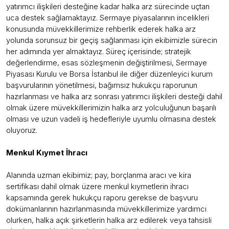
yatırımcı ilişkileri desteğine kadar halka arz sürecinde uçtan
uca destek sağlamaktayız. Sermaye piyasalarının incelikleri
konusunda müvekkillerimize rehberlik ederek halka arz
yolunda sorunsuz bir geçiş sağlanması için ekibimizle sürecin
her adımında yer almaktayız. Süreç içerisinde; stratejik
değerlendirme, esas sözleşmenin değiştirilmesi, Sermaye
Piyasası Kurulu ve Borsa İstanbul ile diğer düzenleyici kurum
başvurularının yönetilmesi, bağımsız hukukçu raporunun
hazırlanması ve halka arz sonrası yatırımcı ilişkileri desteği dahil
olmak üzere müvekkillerimizin halka arz yolculuğunun başarılı
olması ve uzun vadeli iş hedefleriyle uyumlu olmasına destek
oluyoruz.
Menkul Kıymet İhracı
Alanında uzman ekibimiz; pay, borçlanma aracı ve kira
sertifikası dahil olmak üzere menkul kıymetlerin ihracı
kapsamında gerek hukukçu raporu gerekse de başvuru
dokümanlarının hazırlanmasında müvekkillerimize yardımcı
olurken, halka açık şirketlerin halka arz edilerek veya tahsisli