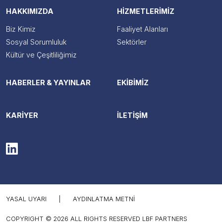
HAKKIMIZDA
HİZMETLERİMİZ
Biz Kimiz
Faaliyet Alanları
Sosyal Sorumluluk
Sektörler
Kültür ve Çeşitliliğimiz
HABERLER & YAYINLAR
EKİBİMİZ
KARİYER
İLETİŞİM
YASAL UYARI
|
AYDINLATMA METNI
COPYRIGHT © 2026 ALL RIGHTS RESERVED LBF PARTNERS