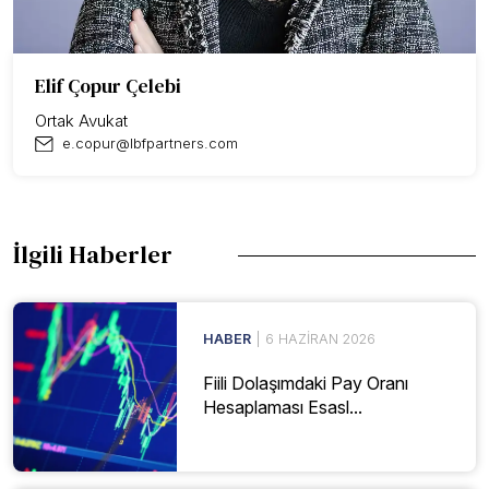
Elif Çopur Çelebi
Ortak Avukat
e.copur@lbfpartners.com
İlgili Haberler
HABER
| 6 HAZIRAN 2026
Fiili Dolaşımdaki Pay Oranı
Hesaplaması Esasl...