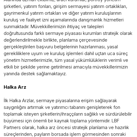
şirketleri, yatırım fonları, girişim sermayesi yatırım ortaklıkları,
gayrimenkul yatırım ortakları ve diğer yatırım kuruluşlarının
kuruluş ve faaliyet izni aşamalarında danışmanlık hizmetleri
sunmaktadır. Müvekkillerimizin ihtiyaç ve talepleri
doğrultusunda farklı sermaye piyasası kurumları stratejik olarak
değerlendirilmekle birlikte, planlama çerçevesinde
gerçekleştirilen başvuru belgelerinin hazırlanması, yasal
gerekliliklere uyum ve kuruluş işlemleri dahil uçtan uca süreç
yönetim hizmetlerimizle, tüm yasal yükümlülüklerin verimli ve
etkili bir şekilde yerine getirilmesi amacıyla müvekkillerimizin
yanında destek sağlamaktayız.
Halka Arz
İlk Halka Arzlar, sermaye piyasalarına erişim sağlayarak
saygınlığını artırmak ve yatırımcı tabanını genişleterek fon
toplamak isteyen şirketlerin/ihraççıların sağlıklı ve sürdürülebilir
büyümesi için önemli bir kaynak toplama yöntemidir. LBF
Partners olarak, halka arz öncesi stratejik planlama ve hazırlık
süreçlerinden, payların borsada işlem görmesinden sonraki