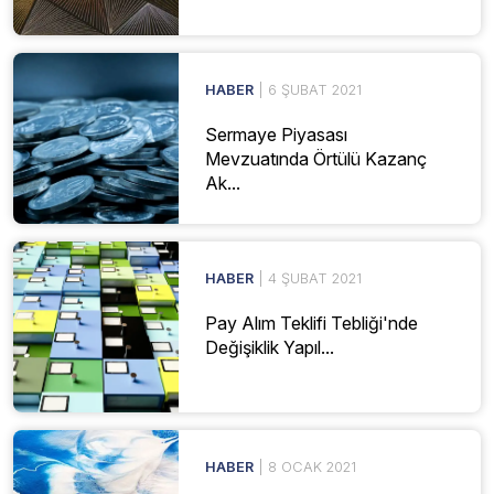
HABER
| 6 ŞUBAT 2021
Sermaye Piyasası
Mevzuatında Örtülü Kazanç
Ak...
HABER
| 4 ŞUBAT 2021
Pay Alım Teklifi Tebliği'nde
Değişiklik Yapıl...
HABER
| 8 OCAK 2021