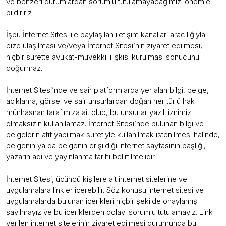
ve benzeri durumlardan sorumlu tutulamayacağımızı önemle
bildiririz
İşbu İnternet Sitesi ile paylaşılan iletişim kanalları aracılığıyla
bize ulaşılması ve/veya İnternet Sitesi’nin ziyaret edilmesi,
hiçbir surette avukat-müvekkil ilişkisi kurulması sonucunu
doğurmaz.
İnternet Sitesi’nde ve sair platformlarda yer alan bilgi, belge,
açıklama, görsel ve sair unsurlardan doğan her türlü hak
münhasıran tarafımıza ait olup, bu unsurlar yazılı iznimiz
olmaksızın kullanılamaz. İnternet Sitesi’nde bulunan bilgi ve
belgelerin atıf yapılmak suretiyle kullanılmak istenilmesi halinde,
belgenin ya da belgenin erişildiği internet sayfasının başlığı,
yazarın adı ve yayınlanma tarihi belirtilmelidir.
İnternet Sitesi, üçüncü kişilere ait internet sitelerine ve
uygulamalara linkler içerebilir. Söz konusu internet sitesi ve
uygulamalarda bulunan içerikleri hiçbir şekilde onaylamış
sayılmayız ve bu içeriklerden dolayı sorumlu tutulamayız. Link
verilen internet sitelerinin ziyaret edilmesi durumunda bu