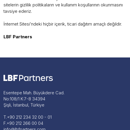
sitelerin gizlilik politikaların ve kullanım koşullarının okunmasını
tavsiye ederiz.
İnternet Sitesi’ndeki hiçbir içerik, ticari dağıtım amaçlı değildir.
LBF Partners
Esentepe Mah. Büyükdere Cad.
No:108/1 K:7-8 34394
Şişli, İstanbul, Türkiye
T.
+90 212 234 32 00 - 01
F.
+90 212 266 00 04
info@lbfpartners.com