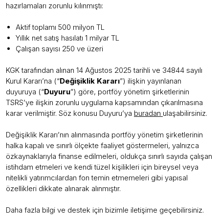
hazırlamaları zorunlu kılınmıştı:
Aktif toplamı 500 milyon TL
Yıllık net satış hasılatı 1 milyar TL
Çalışan sayısı 250 ve üzeri
KGK tarafından alınan 14 Ağustos 2025 tarihli ve 34844 sayılı
Kurul Kararı’na (“
Değişiklik Kararı
”) ilişkin yayınlanan
duyuruya (“
Duyuru
”) göre, portföy yönetim şirketlerinin
TSRS’ye ilişkin zorunlu uygulama kapsamından çıkarılmasına
karar verilmiştir. Söz konusu Duyuru’ya
buradan
ulaşabilirsiniz.
Değişiklik Kararı’nın alınmasında portföy yönetim şirketlerinin
halka kapalı ve sınırlı ölçekte faaliyet göstermeleri, yalnızca
özkaynaklarıyla finanse edilmeleri, oldukça sınırlı sayıda çalışan
istihdam etmeleri ve kendi tüzel kişilikleri için bireysel veya
nitelikli yatırımcılardan fon temin etmemeleri gibi yapısal
özellikleri dikkate alınarak alınmıştır.
Daha fazla bilgi ve destek için bizimle iletişime geçebilirsiniz.