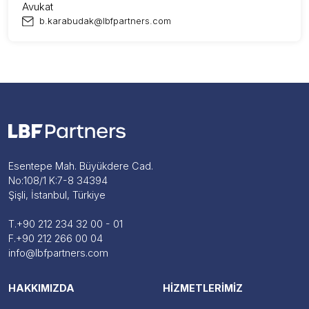
Avukat
b.karabudak@lbfpartners.com
Esentepe Mah. Büyükdere Cad.
No:108/1 K:7-8 34394
Şişli, İstanbul, Türkiye
T.
+90 212 234 32 00 - 01
F.
+90 212 266 00 04
info@lbfpartners.com
HAKKIMIZDA
HİZMETLERİMİZ