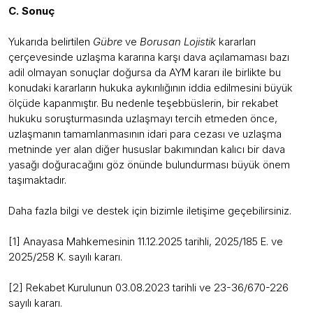
C. Sonuç
Yukarıda belirtilen
Gübre
ve
Borusan Lojistik
kararları
çerçevesinde uzlaşma kararına karşı dava açılamaması bazı
adil olmayan sonuçlar doğursa da AYM kararı ile birlikte bu
konudaki kararların hukuka aykırılığının iddia edilmesini büyük
ölçüde kapanmıştır. Bu nedenle teşebbüslerin, bir rekabet
hukuku soruşturmasında uzlaşmayı tercih etmeden önce,
uzlaşmanın tamamlanmasının idari para cezası ve uzlaşma
metninde yer alan diğer hususlar bakımından kalıcı bir dava
yasağı doğuracağını göz önünde bulundurması büyük önem
taşımaktadır.
Daha fazla bilgi ve destek için bizimle iletişime geçebilirsiniz.
[1] Anayasa Mahkemesinin 11.12.2025 tarihli, 2025/185 E. ve
2025/258 K. sayılı kararı.
[2] Rekabet Kurulunun 03.08.2023 tarihli ve 23-36/670-226
sayılı kararı.