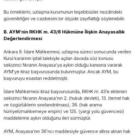
Bu örneklerin, uzlaşma kurumunun teşebbüsler nezdindeki
güvenilirliğini ve cazibesini bir ölçüde zayıflattığı söylenebilir.
B. AYM’nin RKHK m. 43/8 Hükmüne İlişkin Anayasallık
Değerlendirmesi
Ankara 9. İdare Mahkemesi, uzlaşma süreci sonucunda verilen
Kurul kararının iptali talebiyle açılan davada söz konusu
sekizinci fıkranın Anayasa’ya aykırı olduğu kanısına vararak
AYM’ye itiraz başvurusunda bulunmuştur. Ancak AYM, bu
başvuruyu esastan reddetmiştir.
İdare Mahkemesi itiraz başvurusunda, RKHK m. 43’e eklenen
sekizinci fıkranın Anayasa’nın 2. (hukuk devleti), 13. (temel hak
ve özgürlüklerin sınırlandırılması), 36. (hak arama
hürriyeti/mahkemeye erişim) ve 125. (yargı yolu güvencesi)
maddelerine aykırı olduğunu ileri sürmüştür.
AYM, Anayasa’nın 36’ncı maddesiyle güvence altına alınan hak