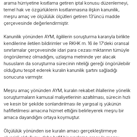
arama hürriyetine kısıtlama getiren iptal konusu düzenlemeyi,
temel hak ve özgürlüklerin kısıtlanmasına ilişkin kanunilik,
meşru amaç ve ölçülülük ölçütleri getiren 13’üncü madde
çerçevesinde değerlendirmiştir.
Kanunilik yönünden AYM, ilgililerin soruşturma kararıyla birlikte
kendilerine iletilen bildirimler ve RKHK m. 16 ile 17’deki oransal
sınırlamalar çerçevesinde idari para cezası miktarının tümüyle
öngörülemez olmadığını, uzlaşma metninde yer alacak
hususların da soruşturma sürecinin niteliği gereği öngörülebilir
olduğunu tespit ederek kuralın kanunilik şartını sağladığı
sonucuna varmıştır.
Meşru amaç yönünden AYM, kuralın rekabet ihlallerine yönelik
soruşturmaların kamusal maliyetlerinin azaltılması, sürecin hızlı
ve kesin bir şekilde sonlandırılması ile yargısal iş yükünün
hafifletilmesi amacına hizmet ettiğini belirleyerek meşru bir
amaca dayandığını ortaya koymuştur.
Ölçülülük yönünden ise kuralın amacı gerçekleştirmeye