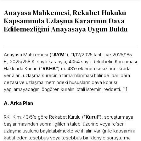
Anayasa Mahkemesi, Rekabet Hukuku
Kapsamında Uzlaşma Kararının Dava
Edilemezliğini Anayasaya Uygun Buldu
Anayasa Mahkemesi (“
AYM
”), 11/12/2025 tarihli ve 2025/185
E., 2025/258 K. sayılı kararıyla, 4054 sayılı Rekabetin Korunması
Hakkında Kanun (“
RKHK
”) m. 43’e eklenen sekizinci fıkrada
yer alan, uzlaşma sürecinin tamamlanması hâlinde idari para
cezası ve uzlaşma metnindeki hususların dava konusu
yapılamayacağını öngören kuralın iptali istemini reddetti. [1]
A. Arka Plan
RKHK m. 43/5’e göre Rekabet Kurulu (“
Kurul
”), soruşturmaya
başlanmasından sonra ilgililerin talebi üzerine veya re’sen
uzlaşma usulünü başlatabilmekte ve ihlalin varlığı ile kapsamını
kabul eden teşebbüs veya teşebbüs birlikleriyle soruşturma