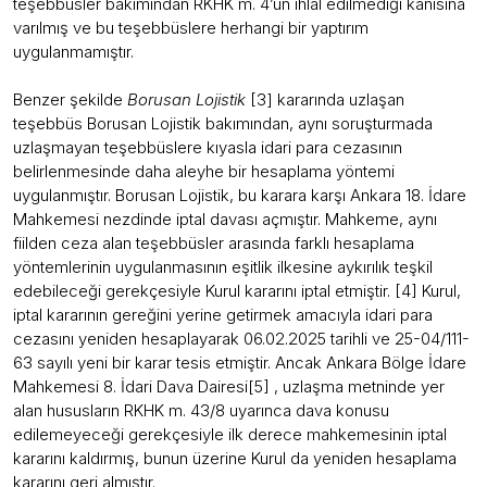
teşebbüsler bakımından RKHK m. 4’ün ihlal edilmediği kanısına
varılmış ve bu teşebbüslere herhangi bir yaptırım
uygulanmamıştır.
Benzer şekilde
Borusan Lojistik
[3] kararında uzlaşan
teşebbüs Borusan Lojistik bakımından, aynı soruşturmada
uzlaşmayan teşebbüslere kıyasla idari para cezasının
belirlenmesinde daha aleyhe bir hesaplama yöntemi
uygulanmıştır. Borusan Lojistik, bu karara karşı Ankara 18. İdare
Mahkemesi nezdinde iptal davası açmıştır. Mahkeme, aynı
fiilden ceza alan teşebbüsler arasında farklı hesaplama
yöntemlerinin uygulanmasının eşitlik ilkesine aykırılık teşkil
edebileceği gerekçesiyle Kurul kararını iptal etmiştir. [4] Kurul,
iptal kararının gereğini yerine getirmek amacıyla idari para
cezasını yeniden hesaplayarak 06.02.2025 tarihli ve 25-04/111-
63 sayılı yeni bir karar tesis etmiştir. Ancak Ankara Bölge İdare
Mahkemesi 8. İdari Dava Dairesi[5] , uzlaşma metninde yer
alan hususların RKHK m. 43/8 uyarınca dava konusu
edilemeyeceği gerekçesiyle ilk derece mahkemesinin iptal
kararını kaldırmış, bunun üzerine Kurul da yeniden hesaplama
kararını geri almıştır.