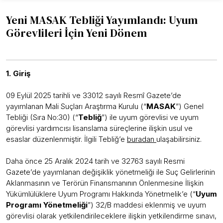
Yeni MASAK Tebliği Yayımlandı: Uyum
Görevlileri İçin Yeni Dönem
1. Giriş
09 Eylül 2025 tarihli ve 33012 sayılı Resmî Gazete’de
yayımlanan Mali Suçları Araştırma Kurulu (“
MASAK
”) Genel
Tebliği (Sıra No:30) (“
Tebliğ
”) ile uyum görevlisi ve uyum
görevlisi yardımcısı lisanslama süreçlerine ilişkin usul ve
esaslar düzenlenmiştir. İlgili Tebliğ’e
buradan
ulaşabilirsiniz.
Daha önce 25 Aralık 2024 tarih ve 32763 sayılı Resmi
Gazete’de yayımlanan değişiklik yönetmeliği ile Suç Gelirlerinin
Aklanmasının ve Terörün Finansmanının Önlenmesine İlişkin
Yükümlülüklere Uyum Programı Hakkında Yönetmelik’e (“
Uyum
Programı Yönetmeliği
”) 32/B maddesi eklenmiş ve uyum
görevlisi olarak yetkilendirileceklere ilişkin yetkilendirme sınavı,