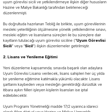
uyum görevlisi sicili ve yetkilendirmeye ilişkin diğer hususların
Hazine ve Maliye Bakanlığı tarafından belirleneceği
düzenlenmişti.
Bu doğrultuda hazırlanan Tebliğ ile birlikte, uyum görevlilerinin
mesleki yeterliliğinin ölçülmesine yönelik yetkilendirme sınavı,
mesleki eğitim ve lisanslama süreçleri ile bu süreçlere dair
kayıtların tutulacağı uyum görevlisi siciline (“
Uyum Görevlisi
Sicili
” veya “
Sicil
”) ilişkin düzenlemeler getirilmiştir.
2. Lisans ve Yenileme Eğitimi
Yeni düzenleme kapsamında; sınavda başarılı olan adaylara
Uyum Görevlisi Lisansı verilecek, lisans sahipleri her üç yılda
bir yenileme eğitimine katılmakla yükümlü olacaktır. Lisans
şartlarını kaybeden veya mesleğin gerektirdiği dürüstlük ve
itibara aykırı fiilleri işleyen kişilerin lisansları ise iptal
edilebilecektir.
Uyum Programı Yönetmeliği madde 17/2 uyarınca idareci
olarak fiilen dört yıl veya Hazine ve Maliye Uzmanlığı