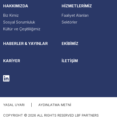
HAKKIMIZDA
HİZMETLERİMİZ
Biz Kimiz
Faaliyet Alanları
Sosyal Sorumluluk
Sektörler
Kültür ve Çeşitliliğimiz
HABERLER & YAYINLAR
EKİBİMİZ
KARİYER
İLETİŞİM
YASAL UYARI
|
AYDINLATMA METNI
COPYRIGHT © 2026 ALL RIGHTS RESERVED LBF PARTNERS