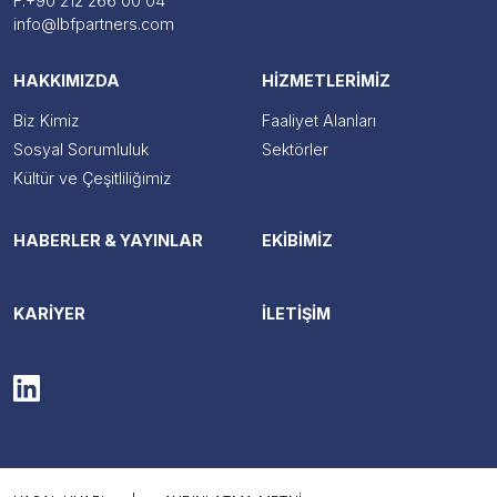
F.
+90 212 266 00 04
info@lbfpartners.com
HAKKIMIZDA
HİZMETLERİMİZ
Biz Kimiz
Faaliyet Alanları
Sosyal Sorumluluk
Sektörler
Kültür ve Çeşitliliğimiz
HABERLER & YAYINLAR
EKİBİMİZ
KARİYER
İLETİŞİM