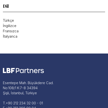
Dil
Türkçe
İngilizce
Fransızca
İtalyanca
Esentepe Mah. Büyükdere Cad.
No:108/1 K:7-8 34394
Şişli, İstanbul, Türkiye
T.
+90 212 234 32 00 - 01