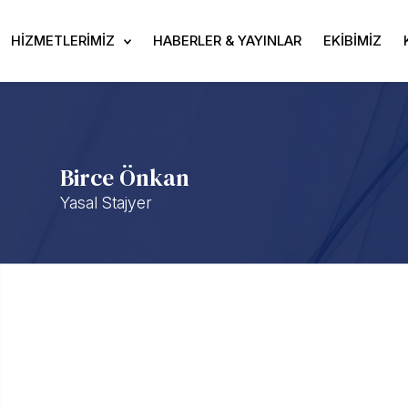
HİZMETLERİMİZ
HABERLER & YAYINLAR
EKİBİMİZ
Birce Önkan
Yasal Stajyer