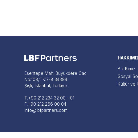
HAKKIMI
Biz Kimiz
Esentepe Mah. Büyükdere Cad.
Sosyal So
No:108/1 K:7-8 34394
Kültür ve Ç
Şişli, İstanbul, Türkiye
T.
+90 212 234 32 00 - 01
F.
+90 212 266 00 04
info@lbfpartners.com